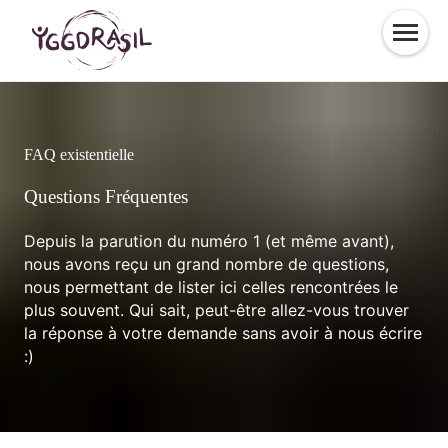
S
Panneau de gestion des cookies
k
i
p
t
o
c
FAQ existentielle
o
n
Questions Fréquentes
t
e
Depuis la parution du numéro 1 (et même avant),
n
nous avons reçu un grand nombre de questions,
t
nous permettant de lister ici celles rencontrées le
plus souvent. Qui sait, peut-être allez-vous trouver
la réponse à votre demande sans avoir à nous écrire
:)